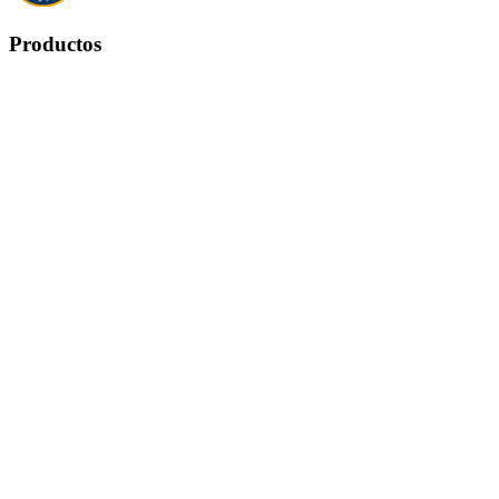
Productos
Productos


Ofertas
Novedades
Los más vendidos
Nuestra empresa
Nuestra empresa


Contacte con nosotros
Mapa del sitio
Tiendas
Su cuenta
Su cuenta


Información personal
Pedidos