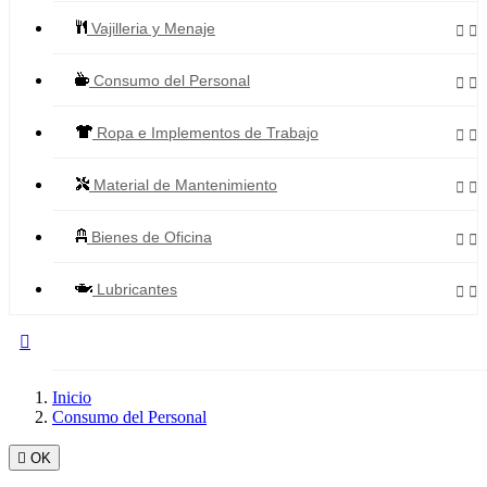
Vajilleria y Menaje


Consumo del Personal


Ropa e Implementos de Trabajo


Material de Mantenimiento


Bienes de Oficina


Lubricantes



Todos los Productos
Inicio
Consumo del Personal

OK