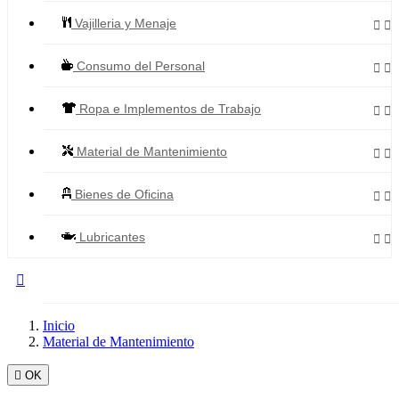
Vajilleria y Menaje


Consumo del Personal


Ropa e Implementos de Trabajo


Material de Mantenimiento


Bienes de Oficina


Lubricantes



Todos los Productos
Inicio
Material de Mantenimiento

OK