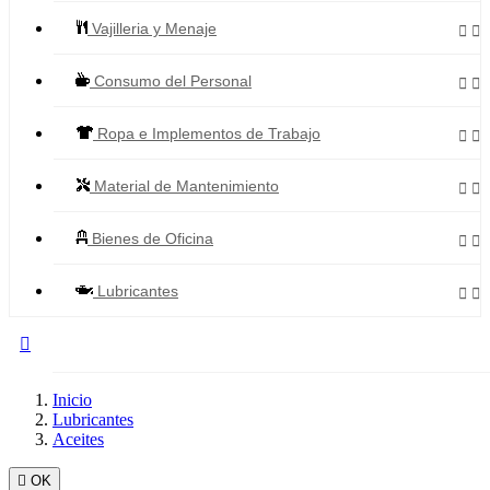
Vajilleria y Menaje


Consumo del Personal


Ropa e Implementos de Trabajo


Material de Mantenimiento


Bienes de Oficina


Lubricantes



Todos los Productos
Inicio
Lubricantes
Aceites

OK