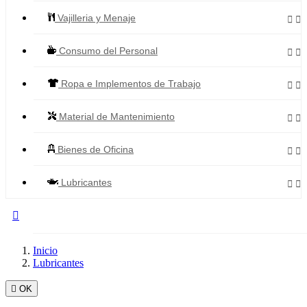
Vajilleria y Menaje


Consumo del Personal


Ropa e Implementos de Trabajo


Material de Mantenimiento


Bienes de Oficina


Lubricantes



Todos los Productos
Inicio
Lubricantes

OK