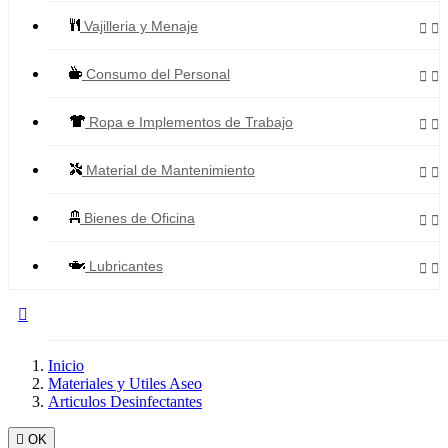
Vajilleria y Menaje


Consumo del Personal


Ropa e Implementos de Trabajo


Material de Mantenimiento


Bienes de Oficina


Lubricantes



Todos los Productos
Inicio
Materiales y Utiles Aseo
Articulos Desinfectantes

OK