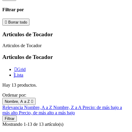
Filtrar por

Borrar todo
Articulos de Tocador
Articulos de Tocador
Articulos de Tocador
Grid
Lista
Hay 13 productos.
Ordenar por:
Nombre, A a Z

Relevancia
Nombre, A a Z
Nombre, Z a A
Precio: de más bajo a
más alto
Precio, de más alto a más bajo
Filtrar
Mostrando 1-13 de 13 artículo(s)