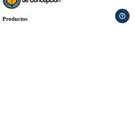
Productos
Productos


Ofertas
Novedades
Los más vendidos
Nuestra empresa
Nuestra empresa


Contacte con nosotros
Mapa del sitio
Tiendas
Su cuenta
Su cuenta


Información personal