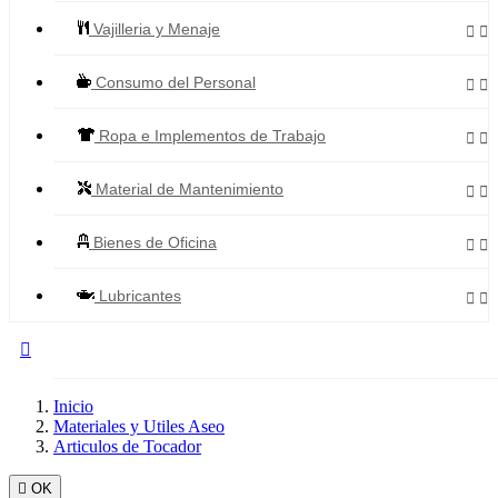
Vajilleria y Menaje


Consumo del Personal


Ropa e Implementos de Trabajo


Material de Mantenimiento


Bienes de Oficina


Lubricantes



Todos los Productos
Inicio
Materiales y Utiles Aseo
Articulos de Tocador

OK