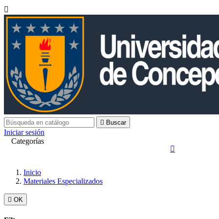


Buscar
Iniciar sesión
Categorías

Inicio
Materiales Especializados

OK