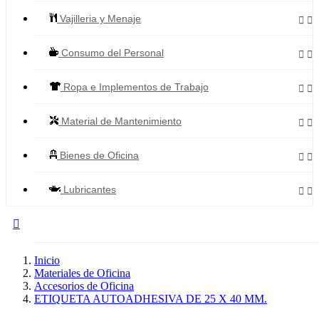
Vajilleria y Menaje


Consumo del Personal


Ropa e Implementos de Trabajo


Material de Mantenimiento


Bienes de Oficina


Lubricantes



Todos los Productos
Inicio
Materiales de Oficina
Accesorios de Oficina
ETIQUETA AUTOADHESIVA DE 25 X 40 MM.