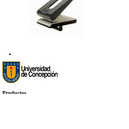
Productos
Productos


Ofertas
Novedades
Los más vendidos