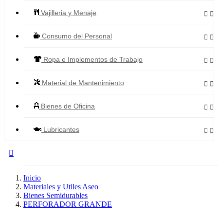
Vajilleria y Menaje


Consumo del Personal


Ropa e Implementos de Trabajo


Material de Mantenimiento


Bienes de Oficina


Lubricantes



Todos los Productos
Inicio
Materiales y Utiles Aseo
Bienes Semidurables
PERFORADOR GRANDE