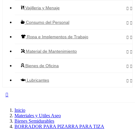
Vajilleria y Menaje


Consumo del Personal


Ropa e Implementos de Trabajo


Material de Mantenimiento


Bienes de Oficina


Lubricantes



Todos los Productos
Inicio
Materiales y Utiles Aseo
Bienes Semidurables
BORRADOR PARA PIZARRA PARA TIZA