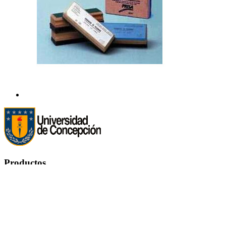
Productos
Productos


Ofertas
Novedades
Los más vendidos