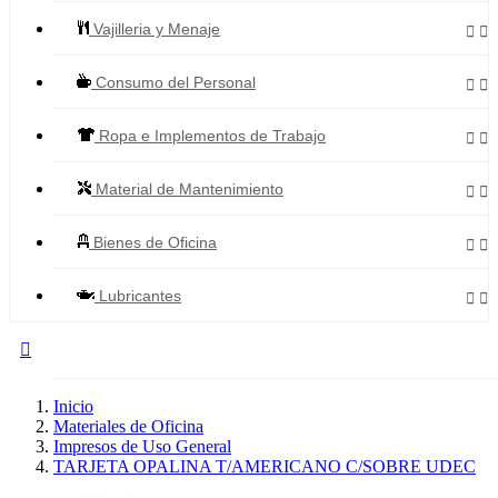
Vajilleria y Menaje


Consumo del Personal


Ropa e Implementos de Trabajo


Material de Mantenimiento


Bienes de Oficina


Lubricantes



Todos los Productos
Inicio
Materiales de Oficina
Impresos de Uso General
TARJETA OPALINA T/AMERICANO C/SOBRE UDEC