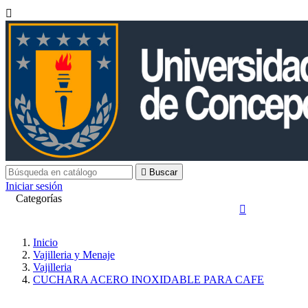


Buscar
Iniciar sesión
Categorías

Inicio
Vajilleria y Menaje
Vajilleria
CUCHARA ACERO INOXIDABLE PARA CAFE