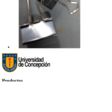
Productos
Productos


Ofertas
Novedades
Los más vendidos