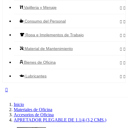
Vajilleria y Menaje


Consumo del Personal


Ropa e Implementos de Trabajo


Material de Mantenimiento


Bienes de Oficina


Lubricantes



Todos los Productos
Inicio
Materiales de Oficina
Accesorios de Oficina
APRETADOR PLEGABLE DE 1.1/4 (3,2 CMS.)