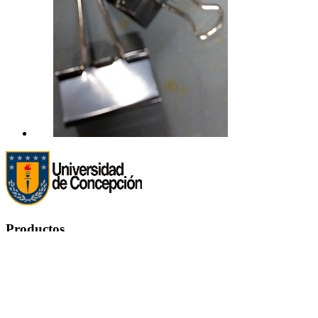
Productos
Productos


Ofertas
Novedades
Los más vendidos