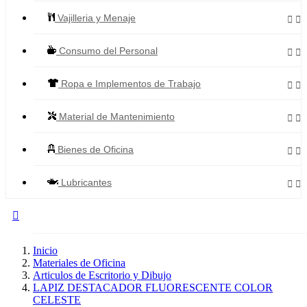
Vajilleria y Menaje


Consumo del Personal


Ropa e Implementos de Trabajo


Material de Mantenimiento


Bienes de Oficina


Lubricantes



Todos los Productos
Inicio
Materiales de Oficina
Articulos de Escritorio y Dibujo
LAPIZ DESTACADOR FLUORESCENTE COLOR
CELESTE