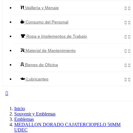
Vajilleria y Menaje


Consumo del Personal


Ropa e Implementos de Trabajo


Material de Mantenimiento


Bienes de Oficina


Lubricantes



Todos los Productos
Inicio
Souvenir y Emblemas
Emblemas
MEDALLON DORADO CAJATERCIOPELO 50MM
UDEC