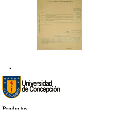
Productos
Productos


Ofertas